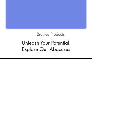
Browse Products
Unleash Your Potential.
Explore Our Abacuses
© 2024 por Raúl Duchateau Aurioles
.
Ábacos Chateau